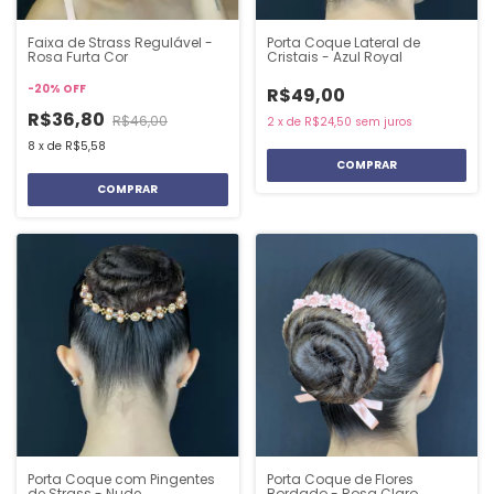
Faixa de Strass Regulável -
Porta Coque Lateral de
Rosa Furta Cor
Cristais - Azul Royal
-
20
%
OFF
R$49,00
R$36,80
R$46,00
2
x
de
R$24,50
sem juros
8
x
de
R$5,58
Porta Coque com Pingentes
Porta Coque de Flores
de Strass - Nude
Bordado - Rosa Claro