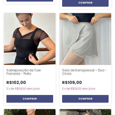
Sobreposição de Tule
Saia de transpassar - Duo -
Franzida - Preto
Cinza
R$102,00
R$109,00
3
x
de
R$34,00
sem juros
3
x
de
R$36,33
sem juros
COMPRAR
COMPRAR