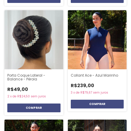
Porta Coque Lateral -
Collant Ace - Azul Marinho
Balance - Pérola
R$239,00
R$49,00
3
x
de
R$79,67
sem juros
2
x
de
R$24,50
sem juros
COMPRAR