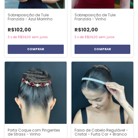
Sobreposição de Tule
Sobreposição de Tule
Franzida - Azul Marinho
Franzida - Vinho
R$102,00
R$102,00
3
x
de
R$34,00
sem juros
3
x
de
R$34,00
sem juros
COMPRAR
COMPRAR
Porta Coque com Pingentes
Faixa de Cabelo Regulável -
de Strass - Vinho
Cristal - Furta Cor + Branco