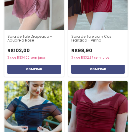
Saia de Tule Drapeada -
Saia de Tule com Cós
Aquarela Rosê
Franzido - Vinho
R$102,00
R$98,90
3
x
de
R$34,00
sem juros
3
x
de
R$32,97
sem juros
COMPRAR
COMPRAR