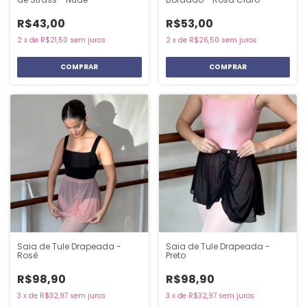
R$43,00
R$53,00
2
x
de
R$21,50
sem juros
2
x
de
R$26,50
sem juros
Saia de Tule Drapeada -
Saia de Tule Drapeada -
Rosê
Preto
R$98,90
R$98,90
3
x
de
R$32,97
sem juros
3
x
de
R$32,97
sem juros