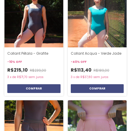
Collant Pétala - Grafite
Collant Acqua - Verde Jade
-
10
%
OFF
-
40
%
OFF
R$215,10
R$113,40
R$239,00
R$189,00
3
x
de
R$71,70
sem juros
3
x
de
R$37,80
sem juros
COMPRAR
COMPRAR