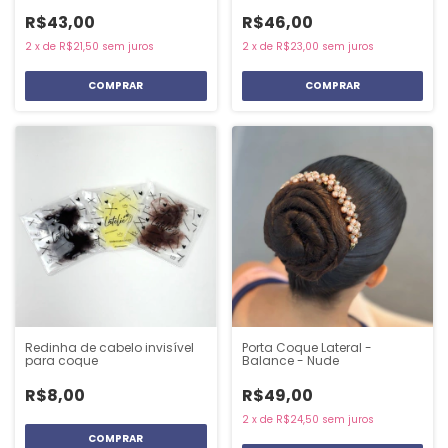
R$43,00
R$46,00
2
x
de
R$21,50
sem juros
2
x
de
R$23,00
sem juros
Redinha de cabelo invisível
Porta Coque Lateral -
para coque
Balance - Nude
R$8,00
R$49,00
2
x
de
R$24,50
sem juros
COMPRAR