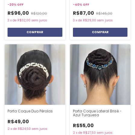
-
20
%
OFF
-
40
%
OFF
R$96,00
R$87,00
R$120,00
R$145,00
3
x
de
R$32,00
sem juros
3
x
de
R$29,00
sem juros
COMPRAR
COMPRAR
Porta Coque Duo Pérolas
Porta Coque Lateral Brisé -
Azul Turquesa
R$49,00
R$55,00
2
x
de
R$24,50
sem juros
2
x
de
R$27,50
sem juros