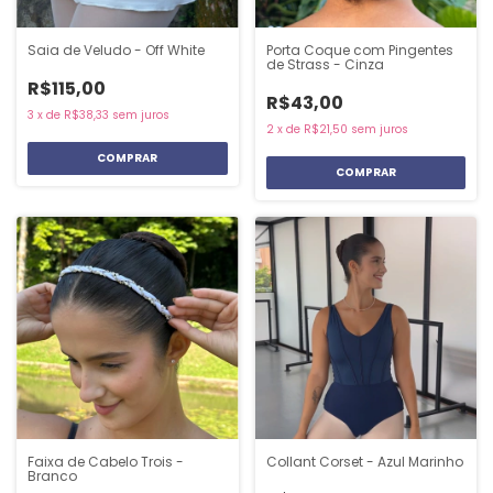
Saia de Veludo - Off White
Porta Coque com Pingentes
de Strass - Cinza
R$115,00
R$43,00
3
x
de
R$38,33
sem juros
2
x
de
R$21,50
sem juros
COMPRAR
Faixa de Cabelo Trois -
Collant Corset - Azul Marinho
Branco