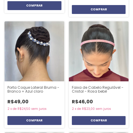
Porta Coque Lateral Bruma -
Faixa de Cabelo Regulável -
Branco + Azul claro
Cristal - Rosa bebê
R$49,00
R$46,00
2
x
de
R$24,50
sem juros
2
x
de
R$23,00
sem juros