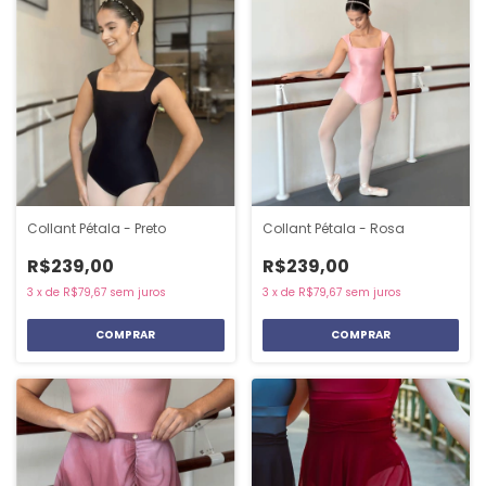
Collant Pétala - Preto
Collant Pétala - Rosa
R$239,00
R$239,00
3
x
de
R$79,67
sem juros
3
x
de
R$79,67
sem juros
COMPRAR
COMPRAR