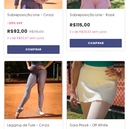
Sobreposição Line - Cinza
Sobreposição Line - Rosê
-
20
%
OFF
R$115,00
R$92,00
R$115,00
3
x
de
R$38,33
sem juros
3
x
de
R$30,67
sem juros
COMPRAR
COMPRAR
Legging de Tule - Cinza
Saia Plissé - Off White