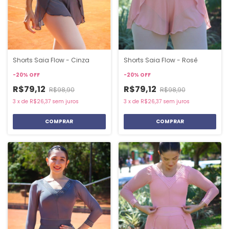
Shorts Saia Flow - Cinza
Shorts Saia Flow - Rosê
-
20
%
OFF
-
20
%
OFF
R$79,12
R$79,12
R$98,90
R$98,90
3
x
de
R$26,37
sem juros
3
x
de
R$26,37
sem juros
COMPRAR
COMPRAR