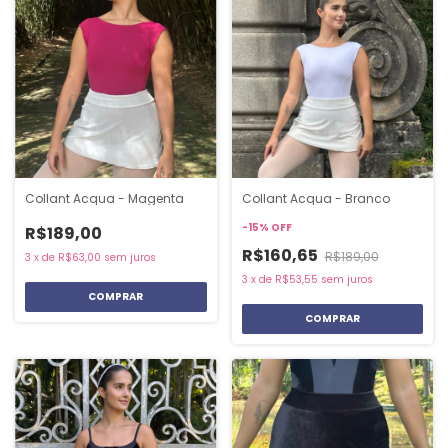
Collant Acqua - Magenta
Collant Acqua - Branco
-
15
%
OFF
R$189,00
R$160,65
R$189,00
3
x
de
R$63,00
sem juros
3
x
de
R$53,55
sem juros
COMPRAR
COMPRAR