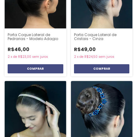
Porta Coque Lateral de
Porta Coque Lateral de
Pedrarias - Modelo Adagio
Cristais - Cinza
R$46,00
R$49,00
2
x
de
R$23,00
sem juros
2
x
de
R$24,50
sem juros