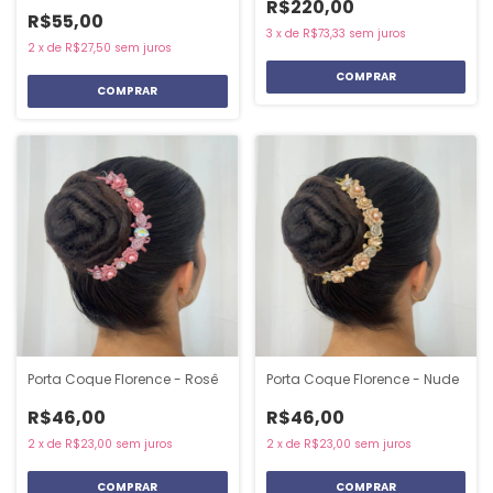
R$220,00
R$55,00
3
x
de
R$73,33
sem juros
2
x
de
R$27,50
sem juros
COMPRAR
Porta Coque Florence - Rosê
Porta Coque Florence - Nude
R$46,00
R$46,00
2
x
de
R$23,00
sem juros
2
x
de
R$23,00
sem juros