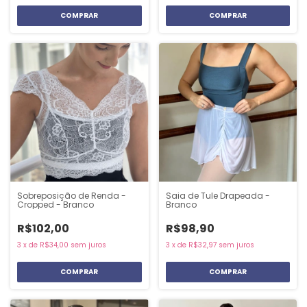
COMPRAR
COMPRAR
Sobreposição de Renda -
Saia de Tule Drapeada -
Cropped - Branco
Branco
R$102,00
R$98,90
3
x
de
R$34,00
sem juros
3
x
de
R$32,97
sem juros
COMPRAR
COMPRAR