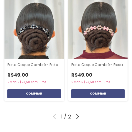
Porta Coque Cambré - Preto
Porta Coque Cambré - Rosa
R$49,00
R$49,00
2
x
de
R$24,50
sem juros
2
x
de
R$24,50
sem juros
1
/
2