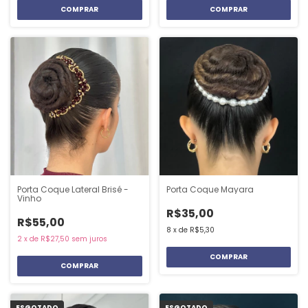
Porta Coque Lateral Brisé -
Porta Coque Mayara
Vinho
R$35,00
R$55,00
8
x
de
R$5,30
2
x
de
R$27,50
sem juros
ESGOTADO
ESGOTADO