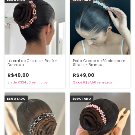
Lateral de Cristais - Rosê +
Porta Coque de Pérolas com
Dourado
Strass - Branco
R$49,00
R$49,00
2
x
de
R$24,50
sem juros
2
x
de
R$24,50
sem juros
ESGOTADO
ESGOTADO