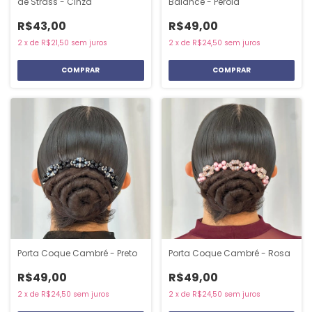
de Strass - Cinza
Balance - Pérola
R$43,00
R$49,00
2
x
de
R$21,50
sem juros
2
x
de
R$24,50
sem juros
Porta Coque Cambré - Preto
Porta Coque Cambré - Rosa
R$49,00
R$49,00
2
x
de
R$24,50
sem juros
2
x
de
R$24,50
sem juros