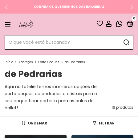
CONFIRA OS QUERIDINHOS DAS BAILARINAS
0
Início
>
Adereços
>
Porta Coques
>
de Pedrarias
de Pedrarias
Aqui na Lateliê temos inúmeras opções de
porta coques de pedrarias e cristais para o
seu coque ficar perfeito para as aulas de
ballet!
16 produtos
ORDENAR
FILTRAR