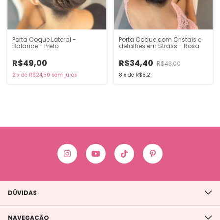
Porta Coque Lateral -
Porta Coque com Cristais e
Balance - Preto
detalhes em Strass - Rosa
R$49,00
R$34,40
R$43,00
2
x
de
R$24,50
sem juros
8
x
de
R$5,21
DÚVIDAS
NAVEGAÇÃO