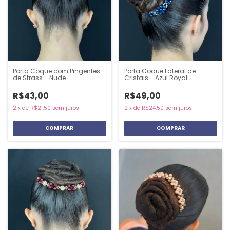
Porta Coque com Pingentes
Porta Coque Lateral de
de Strass - Nude
Cristais - Azul Royal
R$43,00
R$49,00
2
x
de
R$21,50
sem juros
2
x
de
R$24,50
sem juros