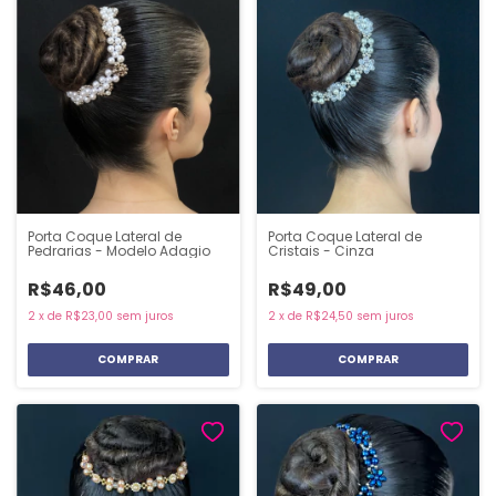
Porta Coque Lateral de
Porta Coque Lateral de
Pedrarias - Modelo Adagio
Cristais - Cinza
R$46,00
R$49,00
2
x
de
R$23,00
sem juros
2
x
de
R$24,50
sem juros