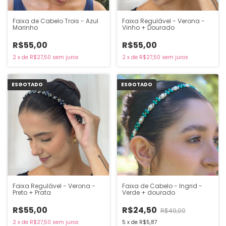
Faixa de Cabelo Trois - Azul
Faixa Regulável - Verona -
Marinho
Vinho + Dourado
R$55,00
R$55,00
2
x
de
R$27,50
sem juros
2
x
de
R$27,50
sem juros
ESGOTADO
ESGOTADO
Faixa Regulável - Verona -
Faixa de Cabelo - Ingrid -
Preto + Prata
Verde + dourado
R$55,00
R$24,50
R$49,00
2
x
de
R$27,50
sem juros
5
x
de
R$5,87