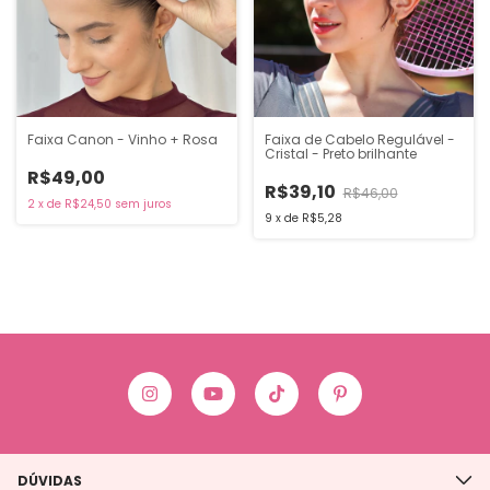
Faixa Canon - Vinho + Rosa
Faixa de Cabelo Regulável -
Cristal - Preto brilhante
R$49,00
R$39,10
R$46,00
2
x
de
R$24,50
sem juros
9
x
de
R$5,28
DÚVIDAS