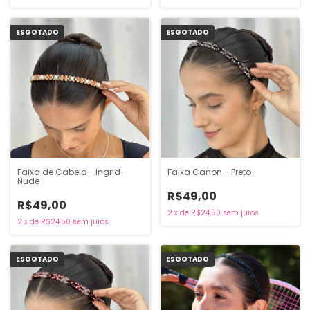
ESGOTADO
ESGOTADO
Faixa de Cabelo - Ingrid -
Faixa Canon - Preto
Nude
R$49,00
R$49,00
2
x
de
R$24,50
sem juros
2
x
de
R$24,50
sem juros
ESGOTADO
ESGOTADO