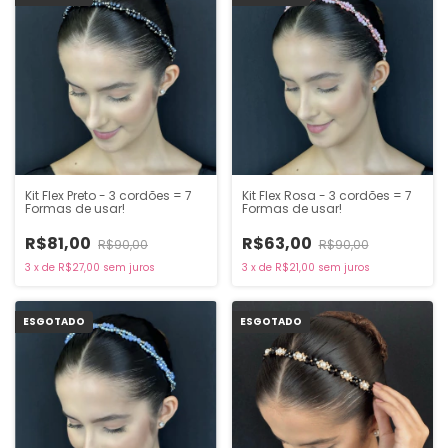
Kit Flex Preto - 3 cordões = 7
Kit Flex Rosa - 3 cordões = 7
Formas de usar!
Formas de usar!
R$81,00
R$63,00
R$90,00
R$90,00
3
x
de
R$27,00
sem juros
3
x
de
R$21,00
sem juros
ESGOTADO
ESGOTADO