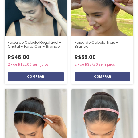
Faixa de Cabelo Regulável -
Faixa de Cabelo Trois -
Cristal - Furta Cor + Branco
Branco
R$46,00
R$55,00
2
x
de
R$23,00
sem juros
2
x
de
R$27,50
sem juros