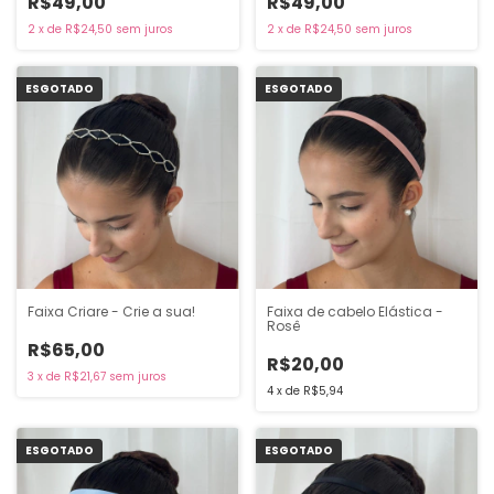
R$49,00
R$49,00
2
x
de
R$24,50
sem juros
2
x
de
R$24,50
sem juros
ESGOTADO
ESGOTADO
Faixa Criare - Crie a sua!
Faixa de cabelo Elástica -
Rosê
R$65,00
R$20,00
3
x
de
R$21,67
sem juros
4
x
de
R$5,94
ESGOTADO
ESGOTADO