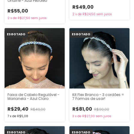
Ondine - Azul Petróleo
R$49,00
R$55,00
2
x
de
R$24,50
sem juros
2
x
de
R$27,50
sem juros
ESGOTADO
ESGOTADO
Faixa de Cabelo Regulável -
Kit Flex Branco - 3 cordões =
Marianela - Azul Claro
7 Formas de usar!
R$29,40
R$81,00
R$49,00
R$90,00
7
x
de
R$5,08
3
x
de
R$27,00
sem juros
ESGOTADO
ESGOTADO