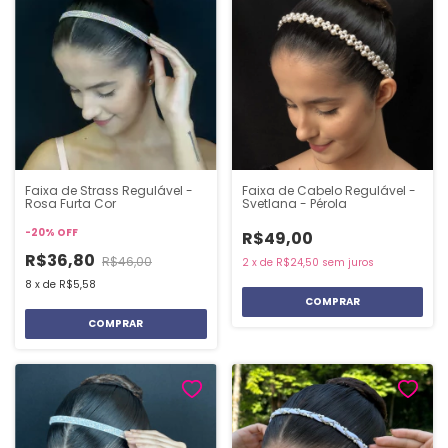
Faixa de Strass Regulável -
Faixa de Cabelo Regulável -
Rosa Furta Cor
Svetlana - Pérola
-
20
%
OFF
R$49,00
R$36,80
R$46,00
2
x
de
R$24,50
sem juros
8
x
de
R$5,58