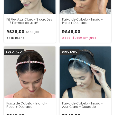
Kit Flex Azul Claro - 3 cordões
Faixa de Cabelo - Ingrid -
= 7 Formas de usar!
Preto + Dourado
R$36,00
R$49,00
R$90,00
8
x
de
R$5,45
2
x
de
R$24,50
sem juros
ESGOTADO
ESGOTADO
Faixa de Cabelo - Ingrid -
Faixa de Cabelo - Ingrid -
Rosa + Dourado
Azul Claro + Dourado